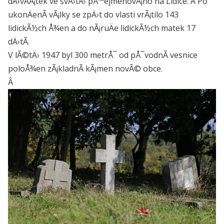
dÄ›vÄÃ¡tek ve svÄ›tÄ› pÅ™ejmenovÃ¡no na Lidice. Â Po
ukonÄenÃ­ vÃ¡lky se zpÄ›t do vlasti vrÃ¡tilo 143
lidickÃ½ch Å¾en a do nÃ¡ruÄe lidickÃ½ch matek 17
dÄ›tÃ­.
V lÃ©tÄ› 1947 byl 300 metrÅ¯ od pÅ¯vodnÃ­ vesnice
poloÅ¾en zÃ¡kladnÃ­ kÃ¡men novÃ© obce.
Â