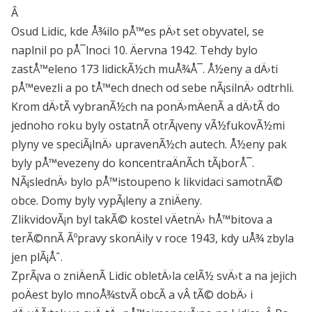
Â
Osud Lidic, kde Å¾ilo pÅ™es pÄ›t set obyvatel, se
naplnil po pÅ¯lnoci 10. Äervna 1942. Tehdy bylo
zastÅ™eleno 173 lidickÃ½ch muÅ¾Å¯. Å½eny a dÄ›ti
pÅ™evezli a po tÅ™ech dnech od sebe nÃ¡silnÄ› odtrhli.
Krom dÄ›tÃ­ vybranÃ½ch na ponÄ›mÄenÃ­ a dÄ›tÃ­ do
jednoho roku byly ostatnÃ­ otrÃ¡veny vÃ½fukovÃ½mi
plyny ve speciÃ¡lnÄ› upravenÃ½ch autech. Å½eny pak
byly pÅ™evezeny do koncentraÄnÃ­ch tÃ¡borÅ¯.
NÃ¡slednÄ› bylo pÅ™istoupeno k likvidaci samotnÃ©
obce. Domy byly vypÃ¡leny a zniÄeny.
ZlikvidovÃ¡n byl takÃ© kostel vÄetnÄ› hÅ™bitova a
terÃ©nnÃ­ Ãºpravy skonÄily v roce 1943, kdy uÅ¾ zbyla
jen plÃ¡Åˆ.
ZprÃ¡va o zniÄenÃ­ Lidic obletÄ›la celÃ½ svÄ›t a na jejich
poÄest bylo mnoÅ¾stvÃ­ obcÃ­ a vÂ tÃ© dobÄ› i