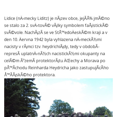
Lidice (nÄ›mecky Liditz) je nÃ¡zev obce, jejÃ­Å¾ jmÃ©no
se stalo za 2. svÄ›tovÃ© vÃ¡lky symbolem faÅ¡istickÃ©
svÃ©vole. NachÃ¡zÃ­ se ve StÅ™edoÄeskÃ©m kraji a v
den 10. Äervna 1942 byla vyhlazena nÄ›meckÃ½mi
nacisty v rÃ¡mci tzv. heydrichiÃ¡dy, tedy v obdobÃ­
represÃ­ uplatnÄ›nÃ½ch nacistickÃ½mi okupanty na
celÃ©m ÃºzemÃ­ protektorÃ¡tu ÄŒechy a Morava po
pÅ™Ã­chodu Reinharda Heydricha jako zastupujÃ­cÃ­ho
Å™Ã­Å¡skÃ©ho protektora.