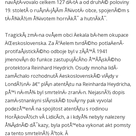
navÅ¡tÄ›vovalo celkem 127 dÄ›tÃ­ a od druhÃ© poloviny
19. stoletÃ­ o ruÅ¡nÄ›jÅ¡Ã­m Å¾ivotÄ› obce, spojenÃ©m s
tÄ›Å¾kÃ½m Å¾ivotem hornÃ­kÅ¯ a hutnÃ­kÅ¯.
TragickÃ¡ zmÄ›na ovÅ¡em obci Äekala bÄ›hem okupace
ÄŒeskoslovenska. Za ÃºÄelem tvrdÃ©ho potlaÄenÃ­
protifaÅ¡istickÃ©ho odboje byl v zÃ¡Å™Ã­ 1941
jmenovÃ¡n do funkce zastupujÃ­cÃ­ho Å™Ã­Å¡skÃ©ho
protektora Reinhard Heydrich. Osudy mnoha lidÃ­
zamÃ­chalo rozhodnutÃ­ ÄeskoslovenskÃ© vlÃ¡dy v
LondÃ½nÄ› â€“ plÃ¡n atentÃ¡tu na Reinharda Heydricha,
pÅ™i nÄ›mÅ¾ byl smrtelnÄ› zranÄ›n. NejasnÃ½ dopis
zamÄ›stnankyni slÃ¡nskÃ© tovÃ¡rny pak vyvolal
podezÅ™enÃ­ na spojitost atentÃ¡tu s rodinou
HorÃ¡kovÃ½ch vÂ LidicÃ­ch, a i kdyÅ¾ nebyly nalezeny
Å¾Ã¡dnÃ© dÅ¯kazy, byla potÅ™eba vykonat akt pomsty
za tento smrtelnÃ½ Ãºtok. Â