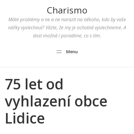
Charismo
Máte problémy a ne a ne narazit na někoho, kdo by vaše
nářky vyslechnul? Vězte, že my je ochotně vyslechneme. A
dost možná i poradíme, co s tím.
Menu
75 let od
vyhlazení obce
Lidice