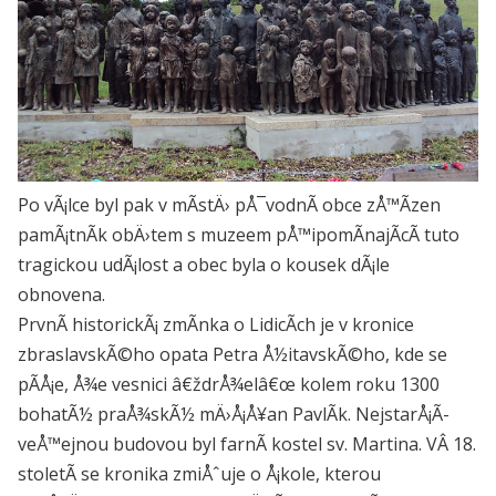
Po vÃ¡lce byl pak v mÃ­stÄ› pÅ¯vodnÃ­ obce zÅ™Ã­zen
pamÃ¡tnÃ­k obÄ›tem s muzeem pÅ™ipomÃ­najÃ­cÃ­ tuto
tragickou udÃ¡lost a obec byla o kousek dÃ¡le
obnovena.
PrvnÃ­ historickÃ¡ zmÃ­nka o LidicÃ­ch je v kronice
zbraslavskÃ©ho opata Petra Å½itavskÃ©ho, kde se
pÃ­Å¡e, Å¾e vesnici â€ždrÅ¾elâ€œ kolem roku 1300
bohatÃ½ praÅ¾skÃ½ mÄ›Å¡Å¥an PavlÃ­k. NejstarÅ¡Ã­
veÅ™ejnou budovou byl farnÃ­ kostel sv. Martina. VÂ 18.
stoletÃ­ se kronika zmiÅˆuje o Å¡kole, kterou