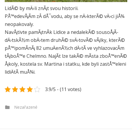
LidÃ© by mÄ›li znÃ¡t svou historii.
PÅ™edevÅ¡Ã­m zÂ dÅ¯vodu, aby se nÄ›kterÃ© vÄ›ci jiÅ¾
neopakovaly.
NavÅ¡tivte pamÃ¡tnÃ­k Lidice a nedalekÃ© sousoÅ¡Ã­
dÄ›tskÃ½m obÄ›tem druhÃ© svÄ›tovÃ© vÃ¡lky, kterÃ©
pÅ™ipomÃ­nÃ¡ 82 umuÄenÃ½ch dÄ›tÃ­ ve vyhlazovacÃ­m
tÃ¡boÅ™e Chelmno. NajÃ­t lze takÃ© mÃ­sta zboÅ™enÃ©
Å¡koly, kostela sv. Martina i statku, kde byli zastÅ™eleni
lidiÄtÃ­ muÅ¾i.
3.9/5 - (11 votes)
Categories
Nezařazené