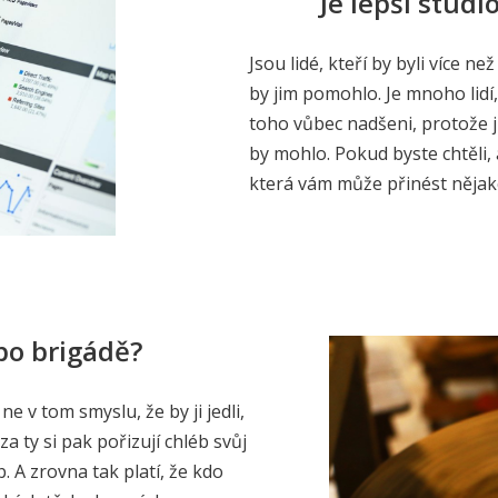
Je lepší stud
Jsou lidé, kteří by byli více n
by jim pomohlo. Je mnoho lidí, 
toho vůbec nadšeni, protože ji
by mohlo. Pokud byste chtěli, 
která vám může přinést nějak
 po brigádě?
ne v tom smyslu, že by ji jedli,
 za ty si pak pořizují chléb svůj
. A zrovna tak platí, že kdo