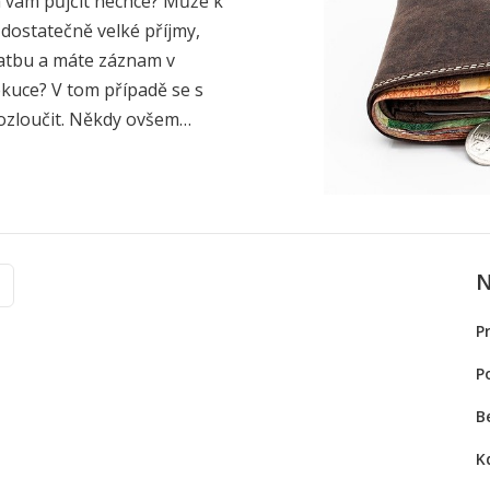
ka vám půjčit nechce? Může k
ostatečně velké příjmy,
latbu a máte záznam v
ekuce? V tom případě se s
ozloučit. Někdy ovšem…
N
P
P
B
K