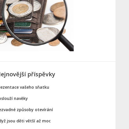
ejnovější příspěvky
rezentace vašeho sňatku
oslouží navěky
ezvadné způsoby otevírání
dyž jsou děti větší až moc