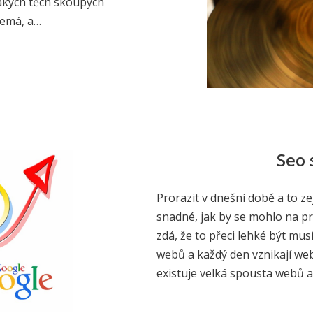
akých těch skoupých
nemá, a…
Seo 
Prorazit v dnešní době a to z
snadné, jak by se mohlo na pr
zdá, že to přeci lehké být mus
webů a každý den vznikají web
existuje velká spousta webů 