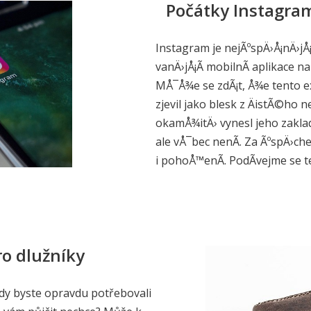
Počátky Instagram
Instagram je nejÃºspÄ›Å¡nÄ›jÅ¡
vanÄ›jÅ¡Ã­ mobilnÃ­ aplikace na 
MÅ¯Å¾e se zdÃ¡t, Å¾e tento 
zjevil jako blesk z ÄistÃ©ho 
okamÅ¾itÄ› vynesl jeho zakla
ale vÅ¯bec nenÃ­. Za ÃºspÄ›ch
i pohoÅ™enÃ­. PodÃ­vejme se t
ro dlužníky
kdy byste opravdu potřebovali