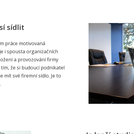
í sídlit
om práce motivovaná
je i spousta organizačních
založení a provozování firmy
i tím, že si budoucí podnikatel
 mít své firemní sídlo. Je to
…