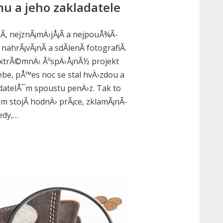
u a jeho zakladatele
Ã­, nejznÃ¡mÄ›jÅ¡Ã­ a nejpouÅ¾Ã­
nahrÃ¡vÃ¡nÃ­ a sdÃ­lenÃ­ fotografiÃ­.
extrÃ©mnÄ› ÃºspÄ›Å¡nÃ½ projekt
nebe, pÅ™es noc se stal hvÄ›zdou a
datelÅ¯m spoustu penÄ›z. Tak to
em stojÃ­ hodnÄ› prÃ¡ce, zklamÃ¡nÃ­
edy,…