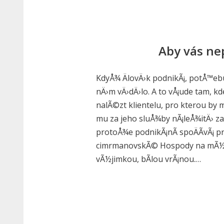
Aby vás ne
KdyÅ¾ ÄlovÄ›k podnikÃ¡, potÅ™ebu
nÄ›m vÄ›dÄ›lo. A to vÅ¡ude tam, kd
nalÃ©zt klientelu, pro kterou by m
mu za jeho sluÅ¾by nÃ¡leÅ¾itÄ› zap
protoÅ¾e podnikÃ¡nÃ­ spoÄÃ­vÃ¡ pr
cimrmanovskÃ© Hospody na mÃ½ti
vÃ½jimkou, bÃ­lou vrÃ¡nou.…