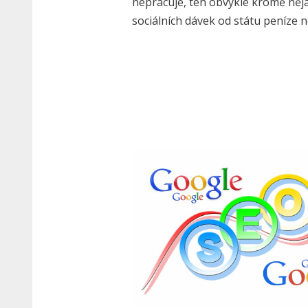
nepracuje, ten obvykle kromě něj
sociálních dávek od státu peníze 