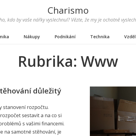
Charismo
o, kdo by vaše nářky vyslechnul? Vězte, že my je ochotně vyslec
mika
Nákupy
Podnikání
Technika
Vzděl
Rubrika:
Www
stěhování důležitý
dy stanovení rozpočtu.
rozpočet sestavit a na co si
 problémů s vašimi financemi.
e na samotné stěhování, je