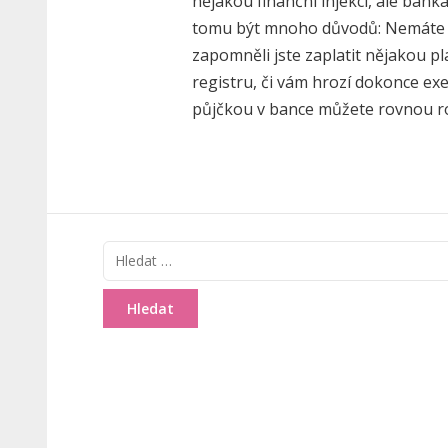
nějakou finanční injekci, ale ban
tomu být mnoho důvodů: Nemáte d
zapomněli jste zaplatit nějakou p
registru, či vám hrozí dokonce ex
půjčkou v bance můžete rovnou r
Vyhledávání