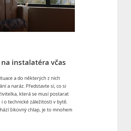
 na instalatéra včas
ituace a do některých z nich
í a naráz. Představte si, co si
itelka, která se musí postarat
i o technické záležitosti v bytě.
hází šikovný chlap, je to mnohem