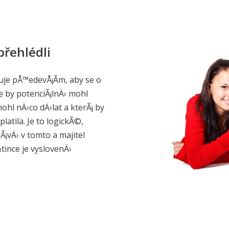
přehlédli
je pÅ™edevÅ¡Ã­m, aby se o
e by potenciÃ¡lnÄ› mohl
ohl nÄ›co dÄ›lat a kterÃ¡ by
latila. Je to logickÃ©,
Ã¡vÄ› v tomto a majitel
nce je vyslovenÄ›