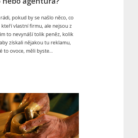
io nebo agentura?
ež rádi, pokud by se našlo něco, co
kteří vlastní firmu, ale nejsou z
m to nevynáší tolik peněz, kolik
aby získali nějakou tu reklamu,
é to ovoce, měli byste…