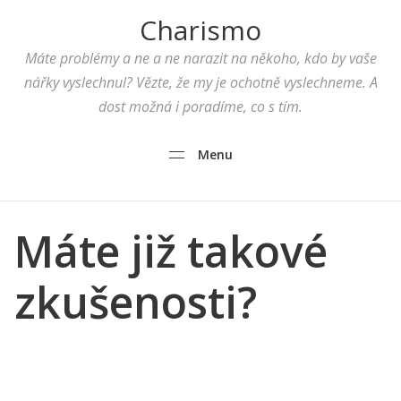
Charismo
Máte problémy a ne a ne narazit na někoho, kdo by vaše
nářky vyslechnul? Vězte, že my je ochotně vyslechneme. A
dost možná i poradíme, co s tím.
Menu
Máte již takové
zkušenosti?