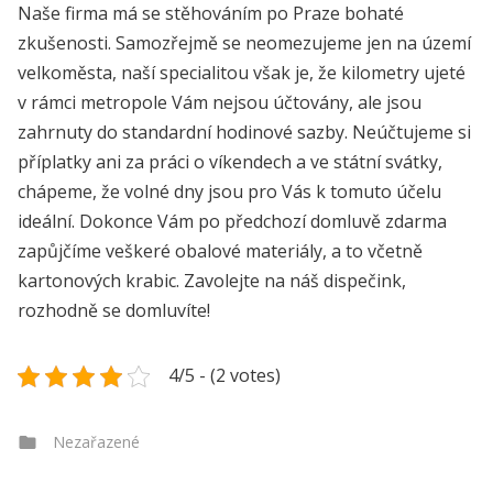
Naše firma má se
stěhováním po Praze
bohaté
zkušenosti. Samozřejmě se neomezujeme jen na území
velkoměsta, naší specialitou však je, že kilometry ujeté
v rámci metropole Vám nejsou účtovány, ale jsou
zahrnuty do standardní hodinové sazby. Neúčtujeme si
příplatky ani za práci o víkendech a ve státní svátky,
chápeme, že volné dny jsou pro Vás k tomuto účelu
ideální. Dokonce Vám po předchozí domluvě zdarma
zapůjčíme veškeré obalové materiály, a to včetně
kartonových krabic. Zavolejte na náš dispečink,
rozhodně se domluvíte!
4/5 - (2 votes)
Categories
Nezařazené