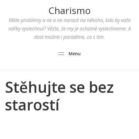
Charismo
Máte problémy a ne a ne narazit na někoho, kdo by vaše
nářky vyslechnul? Vězte, že my je ochotně vyslechneme. A
dost možná i poradíme, co s tím.
Menu
Stěhujte se bez
starostí