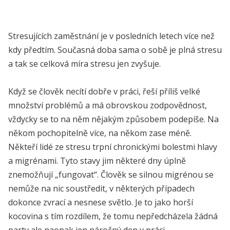
Stresujících zaměstnání je v posledních letech více než
kdy předtím. Současná doba sama o sobě je plná stresu
a tak se celková míra stresu jen zvyšuje.
Když se člověk necítí dobře v práci, řeší příliš velké
množství problémů a má obrovskou zodpovědnost,
vždycky se to na něm nějakým způsobem podepíše. Na
někom pochopitelně více, na někom zase méně.
Někteří lidé ze stresu trpní chronickými bolestmi hlavy
a migrénami. Tyto stavy jim některé dny úplně
znemožňují „fungovat“. Člověk se silnou migrénou se
nemůže na nic soustředit, v některých případech
dokonce zvrací a nesnese světlo. Je to jako horší
kocovina s tím rozdílem, že tomu nepředcházela žádná
party ale naopak jen náročný den v práci.