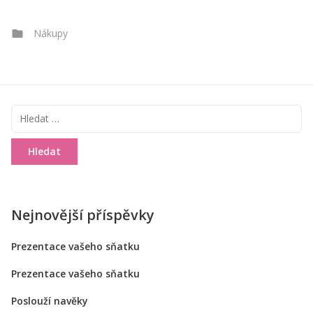
Categories
Nákupy
Vyhledávání
Nejnovější příspěvky
Prezentace vašeho sňatku
Prezentace vašeho sňatku
Poslouží navěky