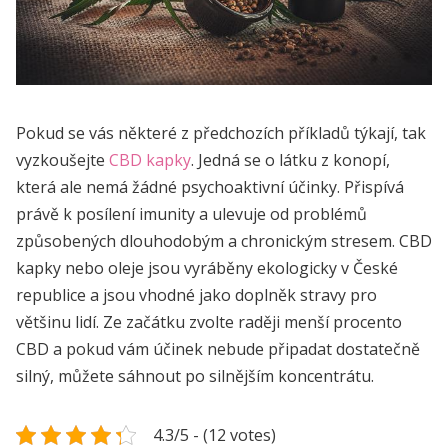
Pokud se vás některé z předchozích příkladů týkají, tak
vyzkoušejte
CBD kapky
. Jedná se o látku z konopí,
která ale nemá žádné psychoaktivní účinky. Přispívá
právě k posílení imunity a ulevuje od problémů
způsobených dlouhodobým a chronickým stresem. CBD
kapky nebo oleje jsou vyráběny ekologicky v České
republice a jsou vhodné jako doplněk stravy pro
většinu lidí. Ze začátku zvolte raději menší procento
CBD a pokud vám účinek nebude připadat dostatečně
silný, můžete sáhnout po silnějším koncentrátu.
4.3/5 - (12 votes)