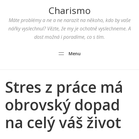
Charismo
Máte problémy a ne a ne narazit na někoho, kdo by vaše
nářky vyslechnul? Vězte, že my je ochotně vyslechneme. A
dost možná i poradíme, co s tím.
Menu
Stres z práce má
obrovský dopad
na celý váš život