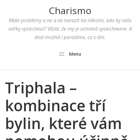
Charismo
Máte problémy a ne a ne narazit na někoho, kdo by vaše
nářky vyslechnul? Vězte, že my je ochotně vyslechneme. A
dost možná i poradíme, co s tím.
Menu
Triphala –
kombinace tří
bylin, které vám