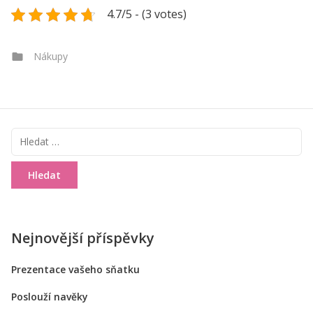
4.7/5 - (3 votes)
Categories
Nákupy
Vyhledávání
Nejnovější příspěvky
Prezentace vašeho sňatku
Poslouží navěky