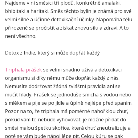
Najdeme v ní směsici tří plodů, konkrétně amalaki,
bhibitaki a haritaki. Směs těchto bylin je známá pro své
velmi silné a účinné detoxikační účinky. Napomáhá tělu
přirozeně se pročistit a získat znovu sílu a zdraví. A to
není všechno.
Detox z Indie, který si může dopřát každý
Triphala prášek
se velmi snadno užívá a detoxikaci
organismu si díky němu může dopřát každý z nás.
Nemusíte dodržovat žádná zvláštní pravidla ani se
mučit hlady. Prášek se jednoduše smíchá s vodou nebo
s mlékem a pije se po jídle a úplně nejlépe před spaním.
Pozor na to, že triphala má poměrně nahořklou chuť,
pokud vám to nebude vyhovovat, je možné přidat do
směsi malou špetku skořice, která chuť zneutralizuje a
poté se vám bude nápoj lépe pít. Celou kúru se pak