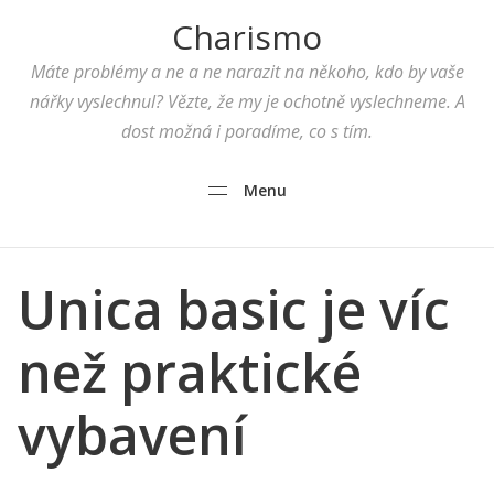
Charismo
Máte problémy a ne a ne narazit na někoho, kdo by vaše
nářky vyslechnul? Vězte, že my je ochotně vyslechneme. A
dost možná i poradíme, co s tím.
Menu
Unica basic je víc
než praktické
vybavení