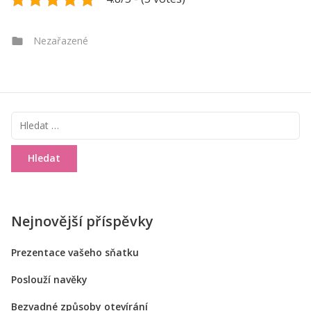
Categories
Nezařazené
Vyhledávání
Nejnovější příspěvky
Prezentace vašeho sňatku
Poslouží navěky
Bezvadné způsoby otevírání