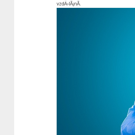
vzdÄ›lÃ¡nÃ­.