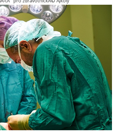
Ä›tÅ¯ pro zdravotnickÃ© Å¡koly