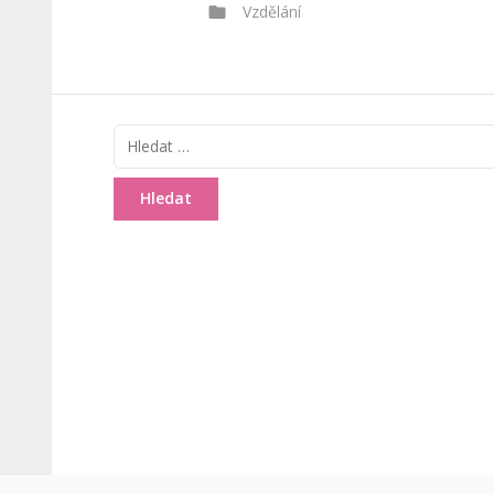
Categories
Vzdělání
Vyhledávání