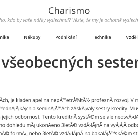
Charismo
o, kdo by vaše nářky vyslechnul? Vězte, že my je ochotně vyslec
mika
Nákupy
Podnikání
Technika
Vzděl
 všeobecných seste
Ã­ch, je kladen apel na nepÅ™etrÅ¾itÃ½ profesnÃ­ rozvoj. V 
Å™ednÃ¡Å¡kÃ¡ch a seminÃ¡Å™Ã­ch zÃ­skÃ¡valy sestry kredity. Mu
jejich odbornost. Tento kreditnÃ­ systÃ©m se ale neosvÄ›dÄil
 dohledu mÃ¡ ukonÄeno 3letÃ© vzdÄ›lÃ¡nÃ­ na vyÅ¡Å¡Ã­ odbo
anÃ© formÄ›, nebo 3letÃ© vzdÄ›lÃ¡nÃ­ na bakalÃ¡Å™skÃ©m 