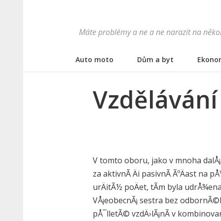
Máte problémy a ne a ne narazit na někoh
Auto moto
Dům a byt
Ekono
Vzdělávání
V tomto oboru, jako v mnoha dalÅ¡
za aktivnÃ­ Äi pasivnÃ­ ÃºÄast na p
urÄitÃ½ poÄet, tÃ­m byla udrÅ¾ena 
VÅ¡eobecnÃ¡ sestra bez odbornÃ©ho
pÅ¯lletÃ© vzdÄ›lÃ¡nÃ­ v kombinov