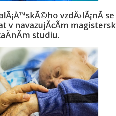
kalÃ¡Å™skÃ©ho vzdÄ›lÃ¡nÃ­ s
vat v navazujÃ­cÃ­m magister
zaÄnÃ­m studiu.