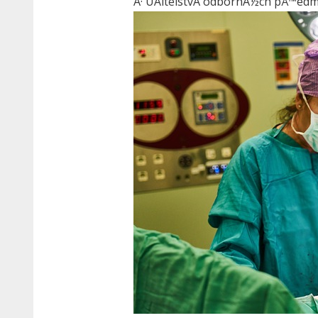
Â· UÄitelstvÃ­ odbornÃ½ch pÅ™edm