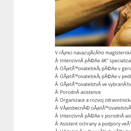
V rÃ¡mci navazujÃ­cÃ­ho magisters
Â· IntenzivnÃ­ pÃ©Äe â€“ speciali
Â· OÅ¡etÅ™ovatelskÃ¡ pÃ©Äe v geria
Â· OÅ¡etÅ™ovatelskÃ¡ pÃ©Äe v pedi
Â· OÅ¡etÅ™ovatelstvÃ­ ve vybranÃ½c
Â· PorodnÃ­ asistence
Â· Organizace a rozvoj zdravotnic
Â· VÅ¡eobecnÃ© oÅ¡etÅ™ovatelstvÃ
Â· IntenzivnÃ­ pÃ©Äe v porodnÃ­ as
Â· Asistent ochrany a podpory ve