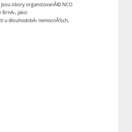
lu, jsou obory organizovanÃ© NCO
BrnÄ›, jako:
osti u dlouhodobÄ› nemocnÃ½ch,