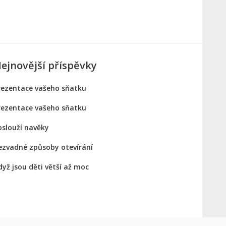
ejnovější příspěvky
rezentace vašeho sňatku
rezentace vašeho sňatku
oslouží navěky
ezvadné způsoby otevírání
dyž jsou děti větší až moc