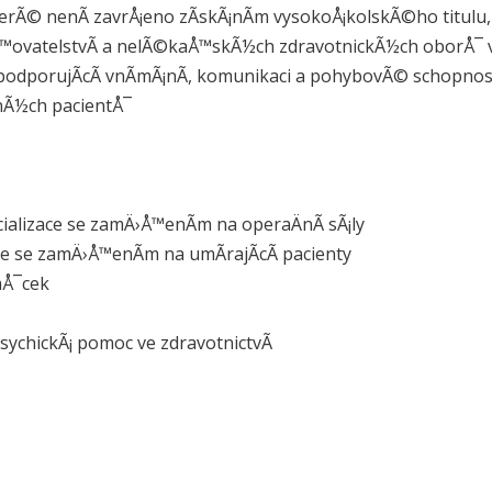
 kterÃ© nenÃ­ zavrÅ¡eno zÃ­skÃ¡nÃ­m vysokoÅ¡kolskÃ©ho titu
™ovatelstvÃ­ a nelÃ©kaÅ™skÃ½ch zdravotnickÃ½ch oborÅ¯ v 
t podporujÃ­cÃ­ vnÃ­mÃ¡nÃ­, komunikaci a pohybovÃ© schopn
nÃ½ch pacientÅ¯
cializace se zamÄ›Å™enÃ­m na operaÄnÃ­ sÃ¡ly
ace se zamÄ›Å™enÃ­m na umÃ­rajÃ­cÃ­ pacienty
mÅ¯cek
sychickÃ¡ pomoc ve zdravotnictvÃ­