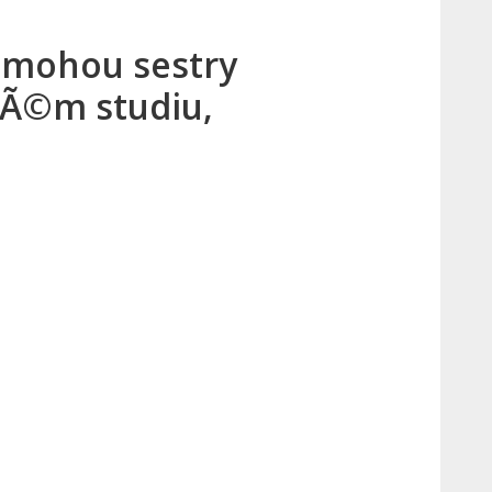
e mohou sestry
skÃ©m studiu,