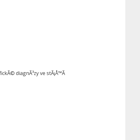
fickÃ© diagnÃ³zy ve stÃ¡Å™Ã­