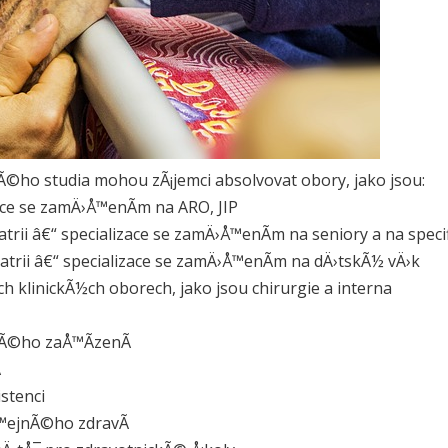
kÃ©ho studia mohou zÃ¡jemci absolvovat obory, jako jsou:
zace se zamÄ›Å™enÃ­m na ARO, JIP
trii â€“ specializace se zamÄ›Å™enÃ­m na seniory a na speci
atrii â€“ specializace se zamÄ›Å™enÃ­m na dÄ›tskÃ½ vÄ›k
h klinickÃ½ch oborech, jako jsou chirurgie a interna
kÃ©ho zaÅ™Ã­zenÃ­
­
istenci
Å™ejnÃ©ho zdravÃ­