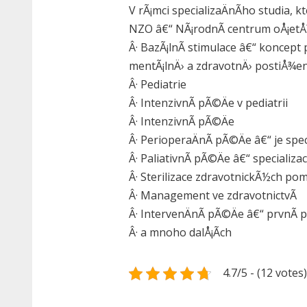
V rÃ¡mci specializaÄnÃ­ho studia,
NZO â€“ NÃ¡rodnÃ­ centrum oÅ¡etÅ
Â· BazÃ¡lnÃ­ stimulace â€“ koncep
mentÃ¡lnÄ› a zdravotnÄ› postiÅ¾e
Â· Pediatrie
Â· IntenzivnÃ­ pÃ©Äe v pediatrii
Â· IntenzivnÃ­ pÃ©Äe
Â· PerioperaÄnÃ­ pÃ©Äe â€“ je spe
Â· PaliativnÃ­ pÃ©Äe â€“ specializ
Â· Sterilizace zdravotnickÃ½ch po
Â· Management ve zdravotnictvÃ­
Â· IntervenÄnÃ­ pÃ©Äe â€“ prvnÃ­ p
Â· a mnoho dalÅ¡Ã­ch
4.7/5 - (12 votes)