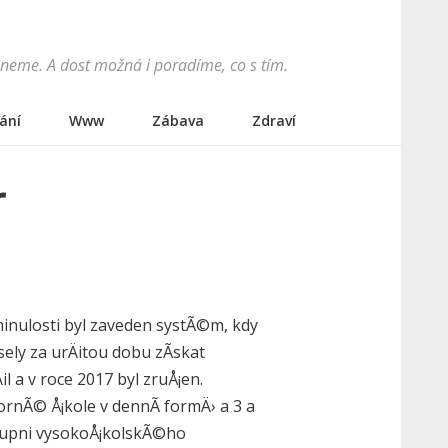
hneme. A dost možná i poradíme, co s tím.
ání
Www
Zábava
Zdraví
r
minulosti byl zaveden systÃ©m, kdy
sely za urÄitou dobu zÃ­skat
 a v roce 2017 byl zruÅ¡en.
rnÃ© Å¡kole v dennÃ­ formÄ› a 3 a
stupni vysokoÅ¡kolskÃ©ho