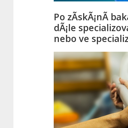
Po zÃ­skÃ¡nÃ­ ba
dÃ¡le specializo
nebo ve speciali