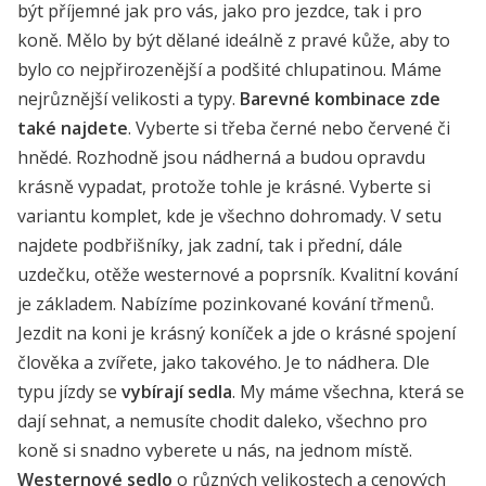
být příjemné jak pro vás, jako pro jezdce, tak i pro
koně. Mělo by být dělané ideálně z pravé kůže, aby to
bylo co nejpřirozenější a podšité chlupatinou. Máme
nejrůznější velikosti a typy.
Barevné kombinace zde
také najdete
. Vyberte si třeba černé nebo červené či
hnědé. Rozhodně jsou nádherná a budou opravdu
krásně vypadat, protože tohle je krásné. Vyberte si
variantu komplet, kde je všechno dohromady. V setu
najdete podbřišníky, jak zadní, tak i přední, dále
uzdečku, otěže westernové a poprsník. Kvalitní kování
je základem. Nabízíme pozinkované kování třmenů.
Jezdit na koni je krásný koníček a jde o krásné spojení
člověka a zvířete, jako takového. Je to nádhera. Dle
typu jízdy se
vybírají sedla
. My máme všechna, která se
dají sehnat, a nemusíte chodit daleko, všechno pro
koně si snadno vyberete u nás, na jednom místě.
Westernové sedlo
o různých velikostech a cenových