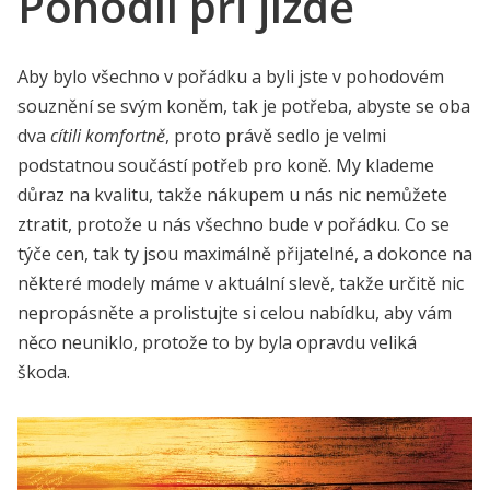
Pohodlí při jízdě
Aby bylo všechno v pořádku a byli jste v pohodovém
souznění se svým koněm, tak je potřeba, abyste se oba
dva
cítili komfortně
, proto právě sedlo je velmi
podstatnou součástí potřeb pro koně. My klademe
důraz na kvalitu, takže nákupem u nás nic nemůžete
ztratit, protože u nás všechno bude v pořádku. Co se
týče cen, tak ty jsou maximálně přijatelné, a dokonce na
některé modely máme v aktuální slevě, takže určitě nic
nepropásněte a prolistujte si celou nabídku, aby vám
něco neuniklo, protože to by byla opravdu veliká
škoda.