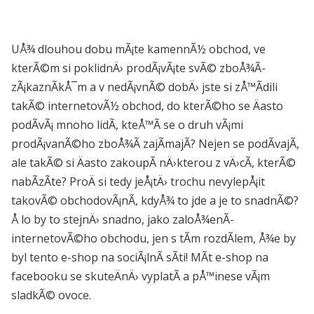
UÅ¾ dlouhou dobu mÃ¡te kamennÃ½ obchod, ve
kterÃ©m si poklidnÄ› prodÃ¡vÃ¡te svÃ© zboÅ¾Ã­
zÃ¡kaznÃ­kÅ¯m a v nedÃ¡vnÃ© dobÄ› jste si zÅ™Ã­dili
takÃ© internetovÃ½ obchod, do kterÃ©ho se Äasto
podÃ­vÃ¡ mnoho lidÃ­, kteÅ™Ã­ se o druh vÃ¡mi
prodÃ¡vanÃ©ho zboÅ¾Ã­ zajÃ­majÃ­? Nejen se podÃ­vajÃ­,
ale takÃ© si Äasto zakoupÃ­ nÄ›kterou z vÄ›cÃ­, kterÃ©
nabÃ­zÃ­te? ProÄ si tedy jeÅ¡tÄ› trochu nevylepÅ¡it
takovÃ© obchodovÃ¡nÃ­, kdyÅ¾ to jde a je to snadnÃ©?
Å lo by to stejnÄ› snadno, jako zaloÅ¾enÃ­
internetovÃ©ho obchodu, jen s tÃ­m rozdÃ­lem, Å¾e by
byl tento e-shop na sociÃ¡lnÃ­ sÃ­ti! MÃ­t
e-shop na
facebooku
se skuteÄnÄ› vyplatÃ­ a pÅ™inese vÃ¡m
sladkÃ© ovoce.