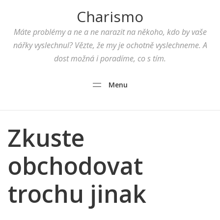
Charismo
Máte problémy a ne a ne narazit na někoho, kdo by vaše
nářky vyslechnul? Vězte, že my je ochotně vyslechneme. A
dost možná i poradíme, co s tím.
Menu
Zkuste
obchodovat
trochu jinak