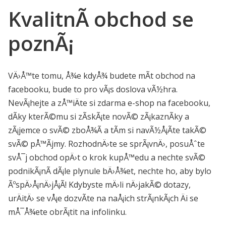
KvalitnÃ­ obchod se
poznÃ¡
VÄ›Å™te tomu, Å¾e kdyÅ¾ budete mÃ­t obchod na
facebooku, bude to pro vÃ¡s doslova vÃ½hra.
NevÃ¡hejte a zÅ™iÄte si zdarma e-shop na facebooku,
dÃ­ky kterÃ©mu si zÃ­skÃ¡te novÃ© zÃ¡kaznÃ­ky a
zÃ¡jemce o svÃ© zboÅ¾Ã­ a tÃ­m si navÃ½Å¡Ã­te takÃ©
svÃ© pÅ™Ã­jmy. RozhodnÄ›te se sprÃ¡vnÄ›, posuÅˆte
svÅ¯j obchod opÄ›t o krok kupÅ™edu a nechte svÃ©
podnikÃ¡nÃ­ dÃ¡le plynule bÄ›Å¾et, nechte ho, aby bylo
ÃºspÄ›Å¡nÄ›jÅ¡Ã­! Kdybyste mÄ›li nÄ›jakÃ© dotazy,
urÄitÄ› se vÅ¡e dozvÃ­te na naÅ¡ich strÃ¡nkÃ¡ch Äi se
mÅ¯Å¾ete obrÃ¡tit na infolinku.