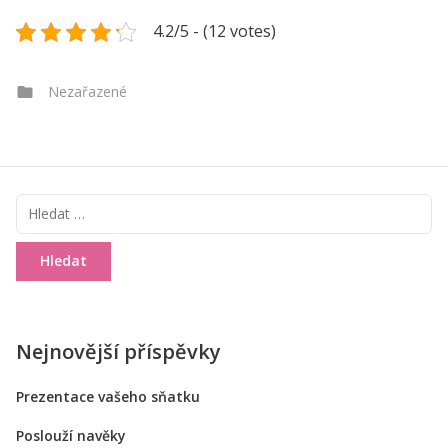
4.2/5 - (12 votes)
Categories
Nezařazené
Vyhledávání
Nejnovější příspěvky
Prezentace vašeho sňatku
Poslouží navěky