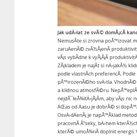
Jak udÄ›lat ze svÃ© domÃ¡cÃ­ kan
NemusÃ­te si zrovna poÅ™izovat mas
zaruÄenÃ© zvÃ½Å¡enÃ­ produktivity
vÃ¡s vybÃ­dne k vyÅ¡Å¡Ã­ produkti
ZÃ¡kladem je najÃ­t si nÄ›jakÃ½ k
podle vlastnÃ­ch preferencÃ­. Podle
pÅ™irozenÃ©ho svÄ›tla. VhodnÃ© j
a klidnou atmosfÃ©ru. NepÅ™eplÃ¡c
nejdÅ¯leÅ¾itÄ›jÅ¡Ã­m, aby vÃ¡s nic 
ÄŒas od Äasu je dobrÃ© si dopÅ™Ã
OsvÄ›dÄenÃ¡ je napÅ™Ã­klad meto
pracovnÃ­ Ãºseky, bÄ›hem kterÃ½ch
kterÃ© umoÅ¾nÃ­ doplnit energii. 