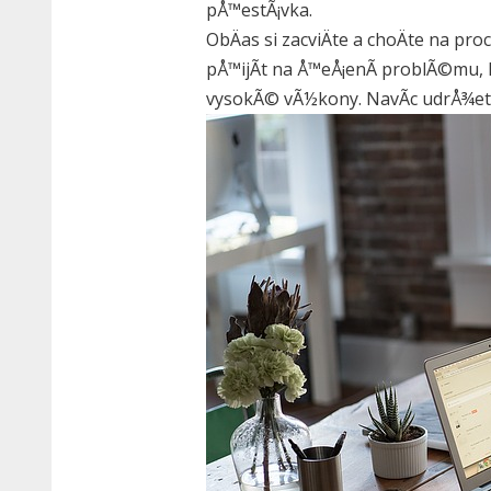
pÅ™estÃ¡vka.
ObÄas si zacviÄte a choÄte na pr
pÅ™ijÃ­t na Å™eÅ¡enÃ­ problÃ©mu, 
vysokÃ© vÃ½kony. NavÃ­c udrÅ¾et 