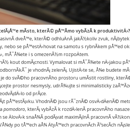
celÃ¡Å™e mÃ­sto, kterÃ© pÅ™Ã­mo vybÃ­zÃ­ k produktivitÄ›
ivnÃ­ dveÅ™e, kterÃ© odhluÄnÃ­ jakÃ½koliv zvuk, nÃ¡bytek za
, nebo se pÅ™estÄ›hovat na samotu s rybnÃ­kem pÅ™ed okny.
vitÄ›, mÅ¯Å¾ete i s omezenÃ½m rozpoÄtem.
lidnÃ½ kout domÃ¡cnosti. Vymalovat si mÅ¯Å¾ete nÄ›jakou pÅ™
 odbornÃ­kÅ¯ je vhodnÃ¡ zelenÃ¡. UjistÄ›te se, Å¾e budete mÃ­
e do svÃ©ho pracovnÃ­ho prostoru umÃ­stit rostliny, kte
ejte prostor nesmysly, udrÅ¾ujte si minimalisticky zaÅ™Ã­ze
neodvÃ¡dÄ›lo od prÃ¡ce.
¡t pÅ™estÃ¡vku. VhodnÃ© jsou rÅ¯znÃ© osvÄ›dÄenÃ© metody
da
pomodoro
, kterÃ¡ vybÃ­zÃ­ k rozdÄ›lenÃ­ pracovnÃ­ho nasaz
 se ÄlovÄ›k snaÅ¾Ã­ podÃ¡vat maximÃ¡lnÃ­ pracovnÃ­ vÃ½kon
VÅ¾dy po tÅ™ech aÅ¾ ÄtyÅ™ech pracovnÃ­ch ÃºsecÃ­ch nÃ¡sledu