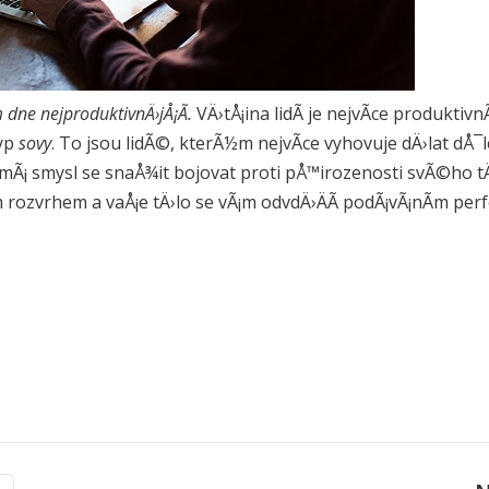
 dne nejproduktivnÄ›jÅ¡Ã­.
VÄ›tÅ¡ina lidÃ­ je nejvÃ­ce produktiv
typ
sovy
. To jsou lidÃ©, kterÃ½m nejvÃ­ce vyhovuje dÄ›lat dÅ¯
Ã¡ smysl se snaÅ¾it bojovat proti pÅ™irozenosti svÃ©ho tÄ›
rozvrhem a vaÅ¡e tÄ›lo se vÃ¡m odvdÄ›ÄÃ­ podÃ¡vÃ¡nÃ­m per