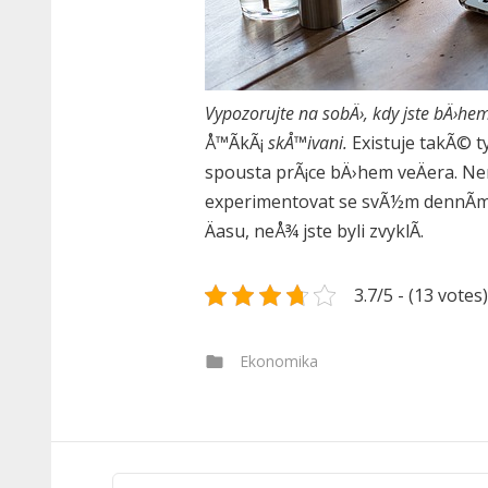
Vypozorujte na sobÄ›, kdy jste bÄ›hem
Å™Ã­kÃ¡
skÅ™ivani.
Existuje takÃ© 
spousta prÃ¡ce bÄ›hem veÄera. Nem
experimentovat se svÃ½m dennÃ­m 
Äasu, neÅ¾ jste byli zvyklÃ­.
3.7/5 - (13 votes)
Categories
Ekonomika
Vyhledávání