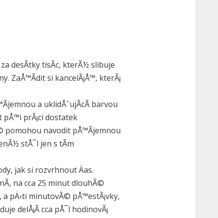
?
 desÃ­tky tisÃ­c, kterÃ½ slibuje
 ZaÅ™Ã­dit si kancelÃ¡Å™, kterÃ¡
Ã­jemnou a uklidÅˆujÃ­cÃ­ barvou
t pÅ™i prÃ¡ci dostatek
rÃ© pomohou navodit pÅ™Ã­jemnou
nÃ½ stÅ¯l jen s tÃ­m
, jak si rozvrhnout Äas.
enÃ­, na cca 25 minut dlouhÃ©
, a pÄ›ti minutovÃ© pÅ™estÃ¡vky,
je delÅ¡Ã­ cca pÅ¯l hodinovÃ¡