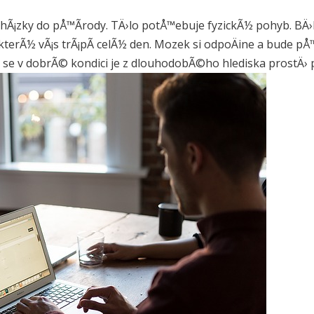
ochÃ¡zky do pÅ™Ã­rody. TÄ›lo potÅ™ebuje fyzickÃ½ pohyb. B
kterÃ½ vÃ¡s trÃ¡pÃ­ celÃ½ den. Mozek si odpoÄine a bude p
se v dobrÃ© kondici je z dlouhodobÃ©ho hlediska prostÄ›