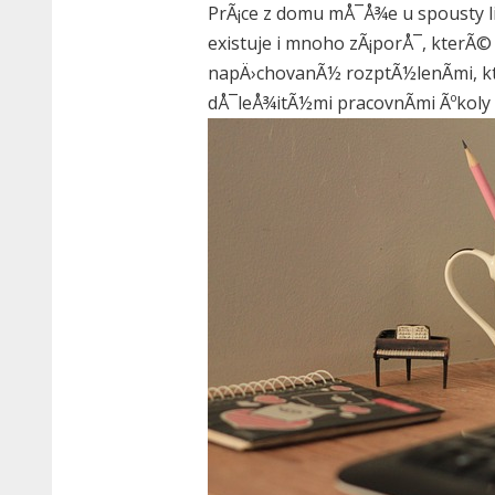
PrÃ¡ce z domu mÅ¯Å¾e u spousty lid
existuje i mnoho zÃ¡porÅ¯, kter
napÄ›chovanÃ½ rozptÃ½lenÃ­mi, kte
dÅ¯leÅ¾itÃ½mi pracovnÃ­mi Ãºkoly 