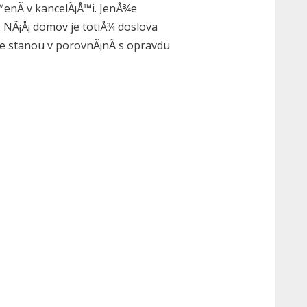
™enÃ­ v kancelÃ¡Å™i. JenÅ¾e
NÃ¡Å¡ domov je totiÅ¾ doslova
e stanou v porovnÃ¡nÃ­ s opravdu