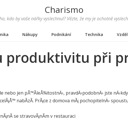
Charismo
o, kdo by vaše nářky vyslechnul? Vězte, že my je ochotně vyslec
mika
Nákupy
Podnikání
Technika
Vzděl
 produktivitu při p
le nebo jen pÅ™Ã­leÅ¾itostnÄ›, pravdÄ›podobnÄ› jste nÄ›kd
celÃ¡Å™ nabÃ­zÃ­. PrÃ¡ce z domova mÃ¡ pochopitelnÄ› spoust
vnÃ¡nÃ­ se stravovÃ¡nÃ­m v restauraci