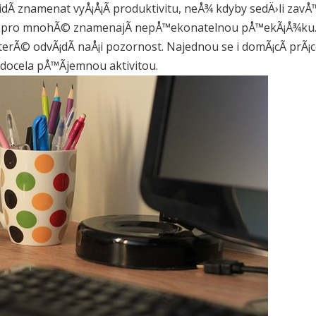
Ã­ znamenat vyÅ¡Å¡Ã­ produktivitu, neÅ¾ kdyby sedÄ›li zavÅ
Ã© pro mnohÃ© znamenajÃ­ nepÅ™ekonatelnou pÅ™ekÃ¡Å¾ku. 
rÃ© odvÃ¡dÃ­ naÅ¡i pozornost. Najednou se i domÃ¡cÃ­ prÃ¡c
docela pÅ™Ã­jemnou aktivitou.