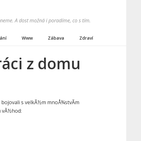
hneme. A dost možná i poradíme, co s tím.
ání
Www
Zábava
Zdraví
ráci z domu
y bojovali s velkÃ½m mnoÅ¾stvÃ­m
u vÃ½hod: