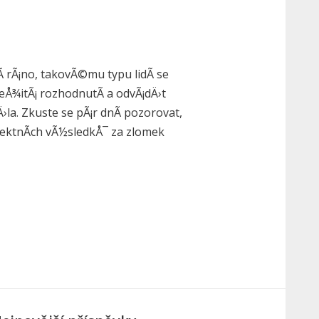
nÃ­ rÃ¡no, takovÃ©mu typu lidÃ­ se
leÅ¾itÃ¡ rozhodnutÃ­ a odvÃ¡dÄ›t
la. Zkuste se pÃ¡r dnÃ­ pozorovat,
fektnÃ­ch vÃ½sledkÅ¯ za zlomek