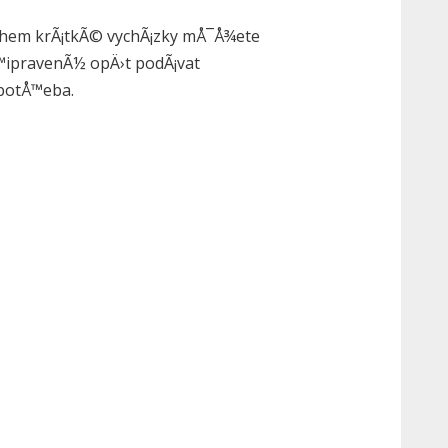
Ä›hem krÃ¡tkÃ© vychÃ¡zky mÅ¯Å¾ete
Å™ipravenÃ½ opÄ›t podÃ¡vat
 potÅ™eba.