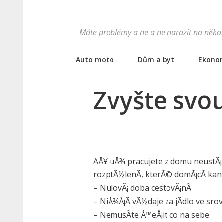
Máte problémy a ne a ne narazit na někoh
Auto moto
Dům a byt
Ekono
Zvyšte svou
AÅ¥ uÅ¾ pracujete z domu neustÃ¡
rozptÃ½lenÃ­, kterÃ© domÃ¡cÃ­ kan
– NulovÃ¡ doba cestovÃ¡nÃ­
– NiÅ¾Å¡Ã­ vÃ½daje za jÃ­dlo ve sro
– NemusÃ­te Å™eÅ¡it co na sebe